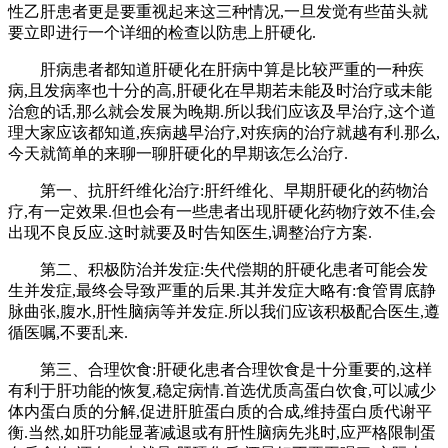
性乙肝患者更是要重视起来这三种情况,一旦发觉有些苗头就
要立即进行一个详细的检查以防患上肝硬化.
肝病患者都知道肝硬化在肝病中算是比较严重的一种疾
病,且发病率也十分的高,肝硬化在早期若未能及时治疗或未能
治愈的话,那么就会发展为晚期.所以我们应该及早治疗,这个道
理大家应该都知道,疾病越早治疗,对疾病的治疗就越有利.那么,
今天就简单的来聊一聊肝硬化的早期该怎么治疗.
第一、抗肝纤维化治疗:肝纤维化、早期肝硬化的药物治
疗,有一定效果.但也会有一些患者出现肝硬化药物疗效不佳,会
出现不良反应.这时就要及时告知医生,调整治疗方案.
第二、积极防治并发症:失代偿期的肝硬化患者可能会发
生并发症,最终会导致严重的后果.其并发症大略有:食管胃底静
脉曲张,腹水,肝性脑病等并发症.所以我们应该积极配合医生,遵
循医嘱,不要乱来.
第三、合理饮食:肝硬化患者合理饮食是十分重要的,这样
有利于肝功能的恢复,稳定病情.首选优质高蛋白饮食,可以减少
体内蛋白质的分解,促进肝脏蛋白质的合成,维持蛋白质代谢平
衡.当然,如肝功能显著减退或有肝性脑病先兆时,应严格限制蛋