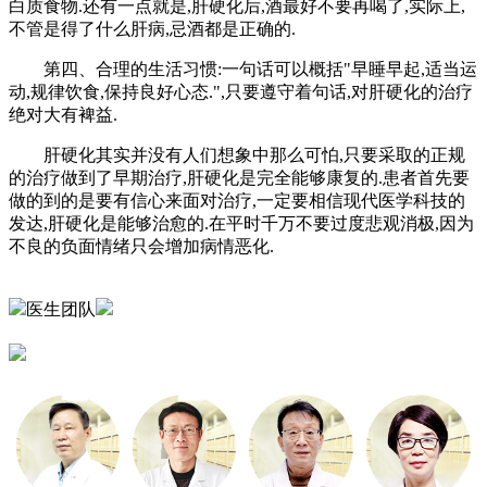
白质食物.还有一点就是,肝硬化后,酒最好不要再喝了,实际上,
不管是得了什么肝病,忌酒都是正确的.
第四、合理的生活习惯:一句话可以概括"早睡早起,适当运
动,规律饮食,保持良好心态.",只要遵守着句话,对肝硬化的治疗
绝对大有裨益.
肝硬化其实并没有人们想象中那么可怕,只要采取的正规
的治疗做到了早期治疗,肝硬化是完全能够康复的.患者首先要
做的到的是要有信心来面对治疗,一定要相信现代医学科技的
发达,肝硬化是能够治愈的.在平时千万不要过度悲观消极,因为
不良的负面情绪只会增加病情恶化.
医生团队