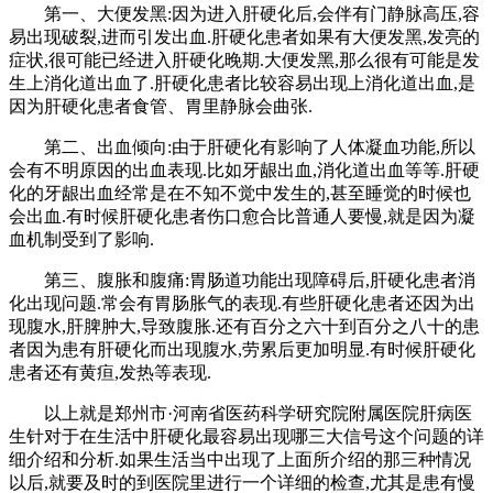
第一、大便发黑:因为进入肝硬化后,会伴有门静脉高压,容
易出现破裂,进而引发出血.肝硬化患者如果有大便发黑,发亮的
症状,很可能已经进入肝硬化晚期.大便发黑,那么很有可能是发
生上消化道出血了.肝硬化患者比较容易出现上消化道出血,是
因为肝硬化患者食管、胃里静脉会曲张.
第二、出血倾向:由于肝硬化有影响了人体凝血功能,所以
会有不明原因的出血表现.比如牙龈出血,消化道出血等等.肝硬
化的牙龈出血经常是在不知不觉中发生的,甚至睡觉的时候也
会出血.有时候肝硬化患者伤口愈合比普通人要慢,就是因为凝
血机制受到了影响.
第三、腹胀和腹痛:胃肠道功能出现障碍后,肝硬化患者消
化出现问题.常会有胃肠胀气的表现.有些肝硬化患者还因为出
现腹水,肝脾肿大,导致腹胀.还有百分之六十到百分之八十的患
者因为患有肝硬化而出现腹水,劳累后更加明显.有时候肝硬化
患者还有黄疸,发热等表现.
以上就是郑州市·河南省医药科学研究院附属医院肝病医
生针对于在生活中肝硬化最容易出现哪三大信号这个问题的详
细介绍和分析.如果生活当中出现了上面所介绍的那三种情况
以后,就要及时的到医院里进行一个详细的检查,尤其是患有慢