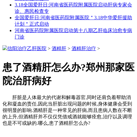
3.18全国爱肝日:河南省医药院附属医院启动肝病专家会
诊、惠民检查专
全国爱肝日:河南省医药院附属医院＂3.18中华爱肝援助
计划＂正式启动
河南省医药院附属医院启动第十八期乙肝临床治愈专病
门诊
信阳治疗乙肝医院
>
酒精肝
>
酒精肝治疗
>
患了酒精肝怎么办?郑州那家医
院治肝病好
肝脏是人体最大的代谢和解毒器官,同时还肩负着帮助消
化和凝血的责任,因此当肝脏出现问题的时候,身体健康会受到
很明显的影响.酒精肝是一种常见的肝病,而且患病人数在不断
的上升,但酒精肝并不仅仅凭借戒酒就能够痊愈,治疗以及调理
也是不可或缺的.哪么,患了酒精肝怎么办?