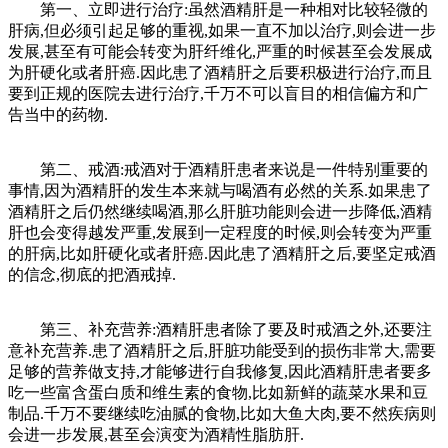
第一、立即进行治疗:虽然酒精肝是一种相对比较轻微的
肝病,但必须引起足够的重视,如果一直不加以治疗,则会进一步
发展,甚至有可能会转变为肝纤维化,严重的时候甚至会发展成
为肝硬化或者肝癌.因此患了酒精肝之后要积极进行治疗,而且
要到正规的医院去进行治疗,千万不可以盲目的相信偏方和广
告当中的药物.
第二、戒酒:戒酒对于酒精肝患者来说是一件特别重要的
事情,因为酒精肝的发生本来就与喝酒有必然的关系.如果患了
酒精肝之后仍然继续喝酒,那么肝脏功能则会进一步降低,酒精
肝也会变得越发严重,发展到一定程度的时候,则会转变为严重
的肝病,比如肝硬化或者肝癌.因此患了酒精肝之后,要坚定戒酒
的信念,彻底的把酒戒掉.
第三、补充营养:酒精肝患者除了要及时戒酒之外,还要注
意补充营养.患了酒精肝之后,肝脏功能受到的损伤非常大,需要
足够的营养做支持,才能够进行自我修复,因此酒精肝患者要多
吃一些富含蛋白质和维生素的食物,比如新鲜的蔬菜水果和豆
制品.千万不要继续吃油腻的食物,比如大鱼大肉,要不然疾病则
会进一步发展,甚至会演变为酒精性脂肪肝.