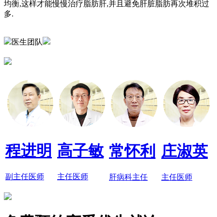
均衡,这样才能慢慢治疗脂肪肝,并且避免肝脏脂肪再次堆积过
多.
医生团队
程进明
高子敏
常怀利
庄淑英
副主任医师
主任医师
肝病科主任
主任医师