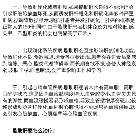
一、导致肝硬化或者肝癌.如果脂肪肝长期得不到治疗会
引起肝细胞缺血坏死,从而诱发肝纤维化和肝硬化等多种严重
肝病.据调查数据显示,脂肪肝患者并发肝硬化、肝癌的概率是
正常人的150倍.同时,由于脂肪肝患者机体免疫力相对较低,感
染甲、乙型肝炎的机会也明显高于正常人.
二、出现消化系统疾病.脂肪肝会直接影响肝的消化功能,
导致消化不良,食欲减退,厌食等症状出现,患者会在进食后常感
到腹胀、恶心,脂类代谢障碍等.而长期食欲不振,会使人神经衰
弱,皮肤干枯,面色暗淡,会严重影响工作和学习.
三、引起心脑血管疾病.脂肪肝患者常伴有高血脂、高胆
固醇等状态,这是因为血液黏稠度增大,血管腔变小,血管失去原
有的弹性,而血流缓慢容易形成血栓,导致血管壁增厚变硬,比较
终形成动脉粥样硬化.而同时心脏也得不到足够的血液供应,就
会引发心脏缺血、心肌痉挛等心脑血管疾病.
脂肪肝要怎么治疗
?